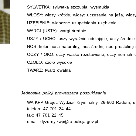
SYLWETKA: sylwetka szczupła, wysmukła
WŁOSY: włosy krótkie, włosy: uczesanie na jeża, włos
UZĘBIENIE: widoczne uzupełnienia uzębienia
WARGI (USTA): wargi średnie
USZY / UCHO: uszy wyraźnie odstające, uszy średnie
NOS: kolor nosa naturalny, nos średni, nos prostolinijn
OCZY / OKO: oczy wąsko rozstawione, oczy normalni
CZOŁO: czoło wysokie
TWARZ: twarz owalna
Jednostka policji prowadząca poszukiwania
WA KPP Grójec Wydział Kryminalny, 26-600 Radom, ul
telefon: 47 701 24 44
fax: 47 701 22 45
email: dyzurny.kwp@ra.policja.gov.pl