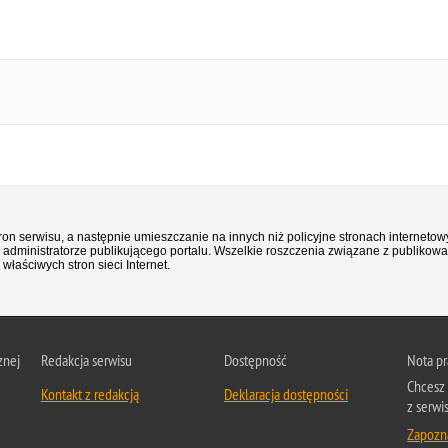
n serwisu, a następnie umieszczanie na innych niż policyjne stronach internetowy
 administratorze publikującego portalu. Wszelkie roszczenia związane z publiko
właściwych stron sieci Internet.
znej
Redakcja serwisu
Dostępność
Nota p
Chcesz 
Kontakt z redakcją
Deklaracja dostępności
z serwi
Zapozna