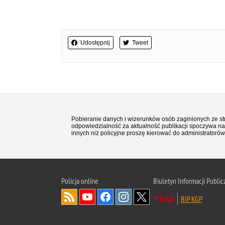
Udostępnij
Tweet
Pobieranie danych i wizerunków osób zaginionych ze stro
odpowiedzialność za aktualność publikacji spoczywa na
innych niż policyjne proszę kierować do administratorów 
Policja
online
Biuletyn Informacji Public
BIP KGP