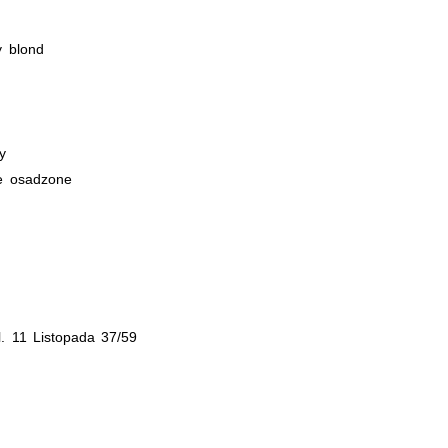
y blond
y
e osadzone
. 11 Listopada 37/59