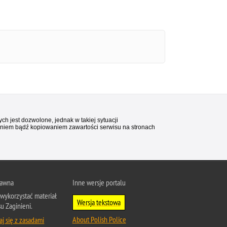
ch jest dozwolone, jednak w takiej sytuacji
waniem bądź kopiowaniem zawartości serwisu na stronach
rawna
Inne wersje portalu
wykorzystać materiał
Wersja tekstowa
su Zaginieni.
About Polish Police
j się z zasadami