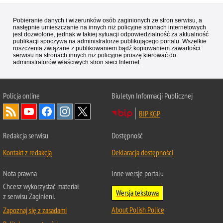
Pobieranie danych i wizerunków osób zaginionych ze stron serwisu, a
następnie umieszczanie na innych niż policyjne stronach internetowych
jest dozwolone, jednak w takiej sytuacji odpowiedzialność za aktualność
publikacji spoczywa na administratorze publikującego portalu. Wszelkie
roszczenia związane z publikowaniem bądź kopiowaniem zawartości
serwisu na stronach innych niż policyjne proszę kierować do
administratorów właściwych stron sieci Internet.
Policja
online
Biuletyn Informacji Publicznej
BIP KGP
Redakcja serwisu
Dostępność
Kontakt z redakcją
Deklaracja dostępności
Nota prawna
Inne wersje portalu
Chcesz wykorzystać materiał
Wersja tekstowa
z serwisu Zaginieni.
About Polish Police
Zapoznaj się z zasadami