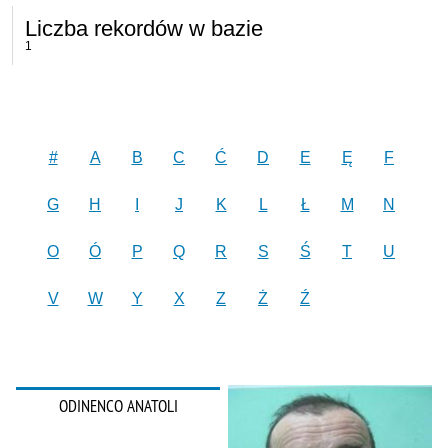
Liczba rekordów w bazie
1
#
A
B
C
Ć
D
E
Ę
F
G
H
I
J
K
L
Ł
M
N
O
Ó
P
Q
R
S
Ś
T
U
V
W
Y
X
Z
Ż
Ź
ODINENCO ANATOLI